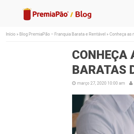
Início
»
Blog PremiaPão – Franquia Barata e Rentável
»
Conheça as m
CONHEÇA 
BARATAS D
março 27, 2020 10:00 am