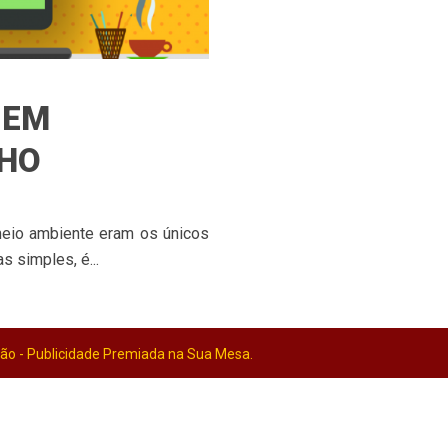
 EM
LHO
meio ambiente eram os únicos
s simples, é...
o - Publicidade Premiada na Sua Mesa.