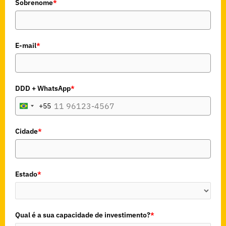
Sobrenome
*
E-mail
*
DDD + WhatsApp
*
+55
B
r
a
Cidade
*
z
i
l
Estado
*
+
5
5
Qual é a sua capacidade de investimento?
*