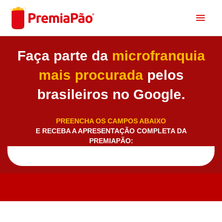
Ir
Men
para
o
princ
conteúdo
Faça parte da
microfranquia
mais procurada
pelos
brasileiros no Google.
PREENCHA OS CAMPOS ABAIXO
E RECEBA A APRESENTAÇÃO COMPLETA DA
PREMIAPÃO: