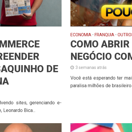
ECONOMIA
•
FRANQUIA
•
OUTRO
OMMERCE
COMO ABRIR 
PREENDER
NEGÓCIO CO
SAQUINHO DE
3 semanas atrás
Você está esperando ter ma
NA
paralisa milhões de brasileiro
lvendo sites, gerenciando e-
 Leonardo Bica...