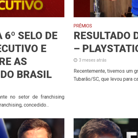
PRÊMIOS
 6º SELO DE
RESULTADO 
ECUTIVO E
– PLAYSTATI
RE AS
3 meses atrás
Recentemente, tivemos um gra
DO BRASIL
Tubarão/SC, que levou para ca
te no setor de franchising
anchising, concedido...