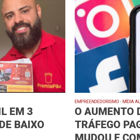
EMPREENDEDORISMO
•
MÍDIA A
L EM 3
O AUMENTO 
DE BAIXO
TRÁFEGO PAG
MUDOU E CO