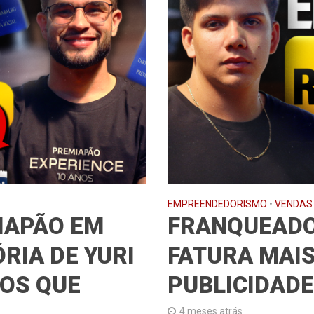
EMPREENDEDORISMO
•
VENDAS
IAPÃO EM
FRANQUEADO
RIA DE YURI
FATURA MAIS
NOS QUE
PUBLICIDADE
4 meses atrás