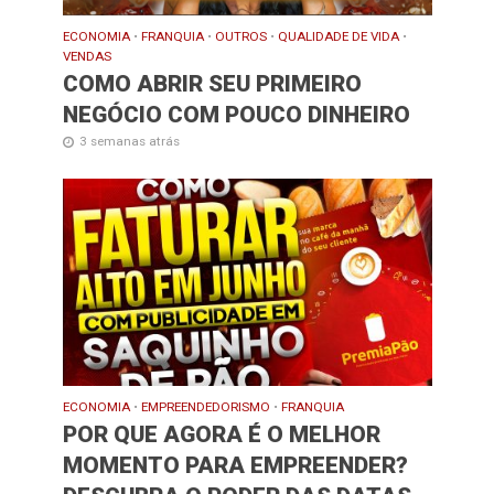
ECONOMIA
•
FRANQUIA
•
OUTROS
•
QUALIDADE DE VIDA
•
VENDAS
COMO ABRIR SEU PRIMEIRO
NEGÓCIO COM POUCO DINHEIRO
3 semanas atrás
ECONOMIA
•
EMPREENDEDORISMO
•
FRANQUIA
POR QUE AGORA É O MELHOR
MOMENTO PARA EMPREENDER?