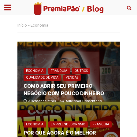
Início
»
Economia
ECONOMIA
FRANQUIA
OUTROS
QUALIDADE DE VIDA
VENDAS
COMO ABRIR SEU PRIMEIRO
NEGÓCIO COM POUCO DINHEIRO
3 semanas atrás
Adicionar Comentário
ECONOMIA
EMPREENDEDORISMO
FRANQUIA
POR QUE AGORA É O MELHOR