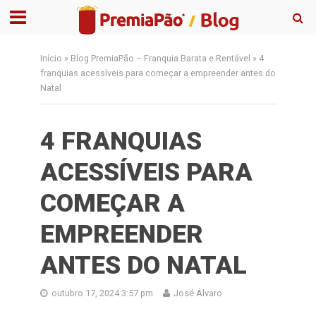
Início
»
Blog PremiaPão – Franquia Barata e Rentável
»
4
franquias acessíveis para começar a empreender antes do
Natal
4 FRANQUIAS
ACESSÍVEIS PARA
COMEÇAR A
EMPREENDER
ANTES DO NATAL
outubro 17, 2024 3:57 pm
José Álvaro