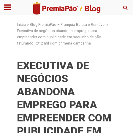
Início
»
Blog PremiaPão – Franquia Barata e Rentável
»
Executiva de negócios abandona emprego para
empreender com publicidade em saquinho de pão
faturando R$12 mil com primeira campanha
EXECUTIVA DE
NEGÓCIOS
ABANDONA
EMPREGO PARA
EMPREENDER COM
PUBLICIDADE EM