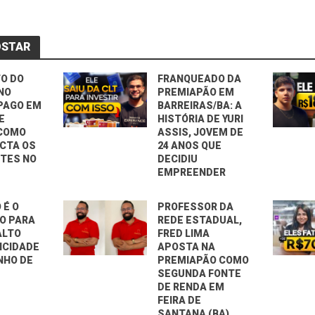
OSTAR
O DO
FRANQUEADO DA
NO
PREMIAPÃO EM
PAGO EM
BARREIRAS/BA: A
UE
HISTÓRIA DE YURI
 COMO
ASSIS, JOVEM DE
ACTA OS
24 ANOS QUE
TES NO
DECIDIU
EMPREENDER
 É O
PROFESSOR DA
O PARA
REDE ESTADUAL,
ALTO
FRED LIMA
ICIDADE
APOSTA NA
NHO DE
PREMIAPÃO COMO
SEGUNDA FONTE
DE RENDA EM
FEIRA DE
SANTANA (BA)